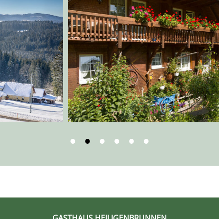
1
2
3
4
5
6
GASTHAUS HEILIGENBRUNNEN