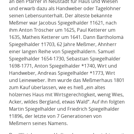
an den Pfarrer in Neustadt für Haus und Wiesen
und erwarb dazu als Handweber oder Tagelöhner
seinen Lebensunterhalt. Der älteste bekannte
Meßmer war Jacobus Spiegelhalder †1621, nach
ihm Anton Tröscher um 1625, Paul Ketterer um
1635, Matheis Ketterer um 1641. Dann Bartholomä
Spiegelhalder †1703, 62 Jahre Meßmer, Ahnherr
einer langen Reihe von Spiegelhaldern. Samuel
Spiegelhalder 1654-1730, Sebastian Spiegelhalder
1698-1771, Anton Spiegelhalder *1740, Wirt und
Handweber, Andreas Spiegelhalder *1773, Wirt
und Leineweber. Ihm wurde das Meßmerhaus 1801
zum Kauf überlassen, wie es hieß „ein altes
hölzernes Haus mit Wirtsgerechtigkeit, wenig Wies,
Acker, wildes Bergland, etwas Wald“. Auf ihn folgten
Martin Spiegelhalder und Friedrich Spiegelhalder
†1896, der letzte von 7 Generationen von
Meßmern seines Namens.